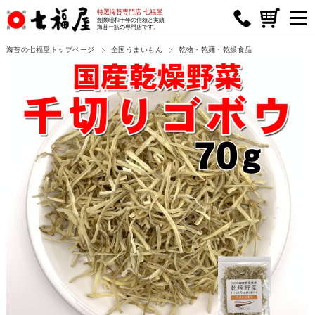
特選海苔専門店 七福屋
創業昭和十年の信頼と実績
海苔一筋の専門店です。
海苔の七福屋トップページ
全国うまいもん
乾物・乾麺・乾燥食品