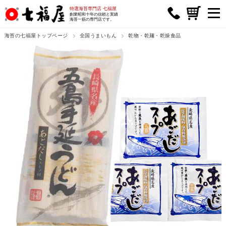
特選海苔専門店 七福屋
創業昭和十年の信頼と実績
海苔一筋の専門店です。
海苔の七福屋トップページ
全国うまいもん
乾物・乾麺・乾燥食品