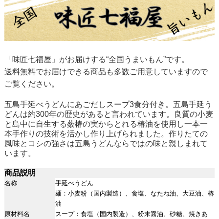
「味匠七福屋」
がお届けする“全国うまいもん”です。
送料無料でお届けできる商品も多数ご用意していますので
ご覧ください。
五島手延べうどんにあごだしスープ3食分付き。五島手延う
どんは約300年の歴史があると言われています。良質の小麦
と島中に自生する薮椿の実からとれる椿油を使用し一本一
本手作りの技術を活かし作り上げられました。作りたての
風味とコシの強さは五島うどんならではの味と親しまれて
います。
商品説明
名称
手延べうどん
麺：小麦粉（国内製造）、食塩、なたね油、大豆油、椿
油
原材料名
スープ：食塩（国内製造）、粉末醤油、砂糖、焼きあ