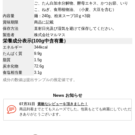
ご、たん白加水分解物、酵母エキス、かつお節、いり
こ、ねぎ、食用植物油、（小麦、大豆を含む）
内容量
麺：240g、粉末スープ10ｇ×3袋
賞味期限
商品に記載
保存方法
直射日光及び湿気を避けて保存してください。
製造者
株式会社マルマス
栄養成分表示(100g中含有量）
エネルギー
344kcal
たんぱく質
9.9g
脂質
1.5g
炭水化物
72.6g
食塩相当量
3.1g
成分の数値は提出サンプルの推定値です。