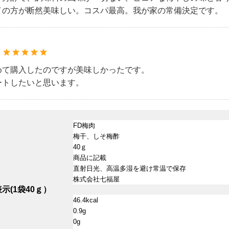
イの方が断然美味しい。コスパ最高。我が家の常備決定です。
：
めて購入したのですが美味しかったです。
ートしたいと思います。
FD梅肉
梅干、しそ梅酢
40ｇ
商品に記載
直射日光、高温多湿を避け常温で保存
株式会社七福屋
示(1袋40ｇ）
46.4kcal
0.9g
0g