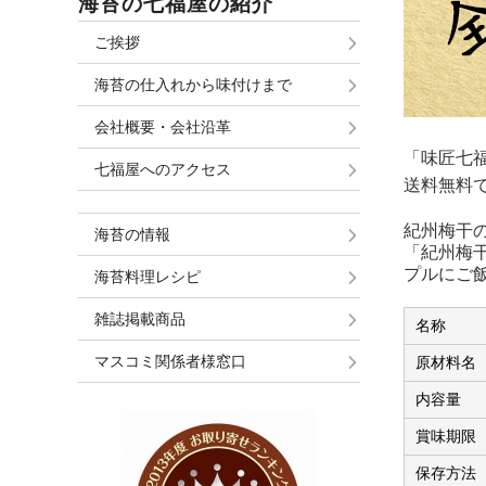
海苔の七福屋の紹介
ご挨拶
海苔の仕入れから味付けまで
会社概要・会社沿革
「味匠七
七福屋へのアクセス
送料無料
紀州梅干
海苔の情報
「紀州梅
プルにご
海苔料理レシピ
雑誌掲載商品
名称
マスコミ関係者様窓口
原材料名
内容量
賞味期限
保存方法