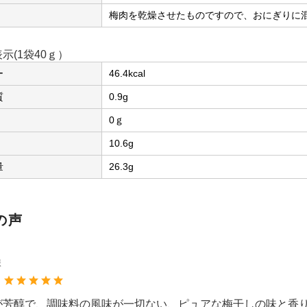
梅肉を乾燥させたものですので、おにぎりに
示(1袋40ｇ）
ー
46.4kcal
質
0.9g
0ｇ
10.6g
量
26.3g
の声
様
：
が芳醇で、調味料の風味が一切ない、ピュアな梅干しの味と香