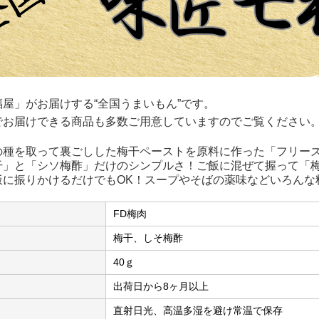
福屋」
がお届けする“全国うまいもん”です。
でお届けできる商品も多数ご用意していますのでご覧ください
の種を取って裏ごしした梅干ペーストを原料に作った「フリー
干」と「シソ梅酢」だけのシンプルさ！ご飯に混ぜて握って「
飯に振りかけるだけでもOK！スープやそばの薬味などいろんな
FD梅肉
梅干、しそ梅酢
40ｇ
出荷日から8ヶ月以上
直射日光、高温多湿を避け常温で保存