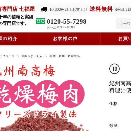
送料無料
苔専門店 七福屋
10,800円以上お買上げ
※沖縄は別
十年の信頼と実績
0120-55-7298
の専門店です。
月〜土 8:30〜18:00
屋の紹介
お客様の声
お買
ップページ
全国うまいもん
乾物・乾麺・乾燥食品
紀州南
料理に
価格:
数量: