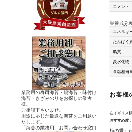
コメント
栄養成分表
エネルギ
たんぱく
脂質
炭水化物
食塩相当
業務用の寿司海苔・焼海苔・味付け
お客様
海苔・きざみのりをお探しの業者
様。
ご相談下さいませ。
在イギリス
用途に応じた最適な海苔をご用意い
おすすめ度
たします。
「海苔の業務用」お問い合わせ窓口
梅の香り