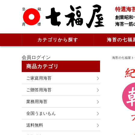
特選海
創業昭和
海苔一筋
カテゴリから探す
海苔の七福
会員ログイン
海苔の七福屋ト
商品カテゴリ
ご家庭用海苔
ご贈答用海苔
業務用海苔
全国うまいもん
送料無料