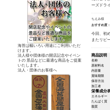
ーズドラ
ちえみ様
おすすめ度
今回、初
またリピ
海苔は幅いろい用途にご利用いただ
けます。
商品説明
法人様や団体様の開店記念やイベン
トの 景品などに最適な商品をご提案
名称
いたします。
原材料名
法人・団体のお客様へ
内容量
賞味期限
保存方法
加工者
栄養成分表
エネルギー
たんぱく質
脂質