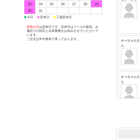
23
24
25
26
27
28
29
30
31
■
■
■
今日
定休日
工場定休日
赤色の日
は定休日です。定休日はメールの返信、お
電話での対応と出荷業務をお休みさせていただいて
います。
ご注文は年中無休で承っております。