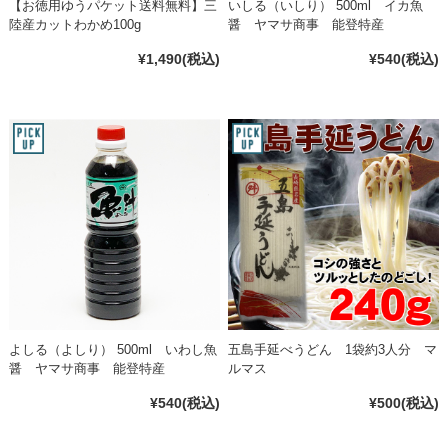
【お徳用ゆうパケット送料無料】三
いしる（いしり） 500ml イカ魚
陸産カットわかめ100g
醤 ヤマサ商事 能登特産
¥1,490
(税込)
¥540
(税込)
よしる（よしり） 500ml いわし魚
五島手延べうどん 1袋約3人分 マ
醤 ヤマサ商事 能登特産
ルマス
¥540
(税込)
¥500
(税込)