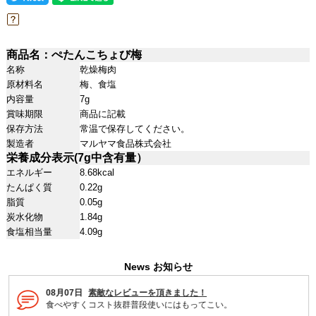
商品名：ぺたんこちょび梅
名称
乾燥梅肉
原材料名
梅、食塩
内容量
7g
賞味期限
商品に記載
保存方法
常温で保存してください。
製造者
マルヤマ食品株式会社
栄養成分表示(7g中含有量）
エネルギー
8.68kcal
たんぱく質
0.22g
脂質
0.05g
炭水化物
1.84g
食塩相当量
4.09g