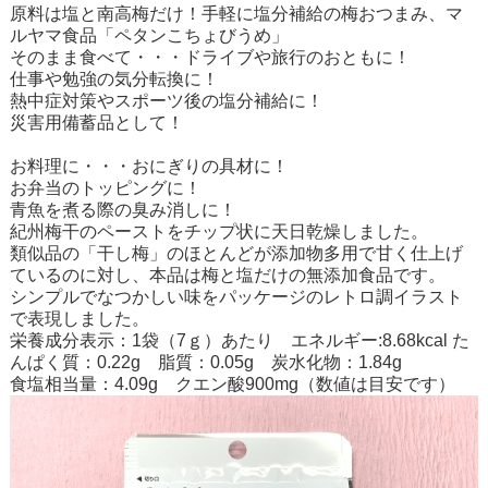
原料は塩と南高梅だけ！手軽に塩分補給の梅おつまみ、マ
ルヤマ食品「ペタンこちょびうめ」
そのまま食べて・・・ドライブや旅行のおともに！
仕事や勉強の気分転換に！
熱中症対策やスポーツ後の塩分補給に！
災害用備蓄品として！
お料理に・・・おにぎりの具材に！
お弁当のトッピングに！
青魚を煮る際の臭み消しに！
紀州梅干のペーストをチップ状に天日乾燥しました。
類似品の「干し梅」のほとんどが添加物多用で甘く仕上げ
ているのに対し、本品は梅と塩だけの無添加食品です。
シンプルでなつかしい味をパッケージのレトロ調イラスト
で表現しました。
栄養成分表示：1袋（7ｇ）あたり エネルギー:8.68kcal た
んぱく質：0.22g 脂質：0.05g 炭水化物：1.84g
食塩相当量：4.09g クエン酸900mg（数値は目安です）