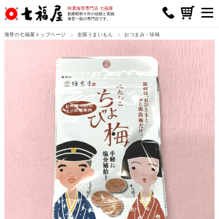
特選海苔専門店 七福屋
創業昭和十年の信頼と実績
海苔一筋の専門店です。
海苔の七福屋トップページ
全国うまいもん
おつまみ・珍味