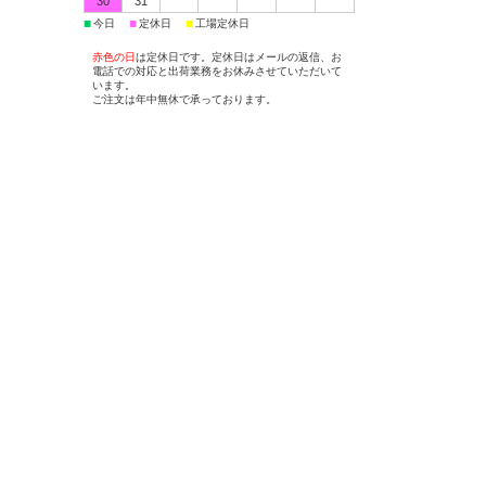
30
31
■
■
■
今日
定休日
工場定休日
赤色の日
は定休日です。定休日はメールの返信、お
電話での対応と出荷業務をお休みさせていただいて
います。
ご注文は年中無休で承っております。