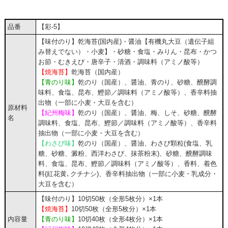
品番
【彩-5】
【味付のり】乾海苔(国内産)・醤油【有機丸大豆（遺伝子組
み替えでない）・小麦】・砂糖・食塩・みりん・昆布・かつ
お節・むきえび・唐辛子・清酒・調味料（アミノ酸等）
【焼海苔】
乾海苔（国内産）
【青のり味】
乾のり（国産）、醤油、青のり、砂糖、醗酵調
味料、食塩、昆布、鰹節／調味料（アミノ酸等）、香辛料抽
出物（一部に小麦・大豆を含む）
原材料
【紀州梅味】
乾のり（国産）、醤油、梅、しそ、砂糖、醗酵
名
調味料、食塩、昆布、鰹節／調味料（アミノ酸等）、香辛料
抽出物（一部に小麦・大豆を含む）
【わさび味】
乾のり（国産）、醤油、わさび顆粒(食塩、乳
糖、砂糖、澱粉、西洋わさび、抹茶粉末)、砂糖、醗酵調味
料、食塩、昆布、鰹節／調味料（アミノ酸等）、香料、着色
料(紅花黄､クチナシ)、香辛料抽出物（一部に小麦・乳成分・
大豆を含む）
【味付のり】10切50枚（全形5枚分）×1本
【焼海苔】
10切50枚（全形5枚分）×1本
内容量
【青のり味】
10切40枚（全形4枚分）×1本