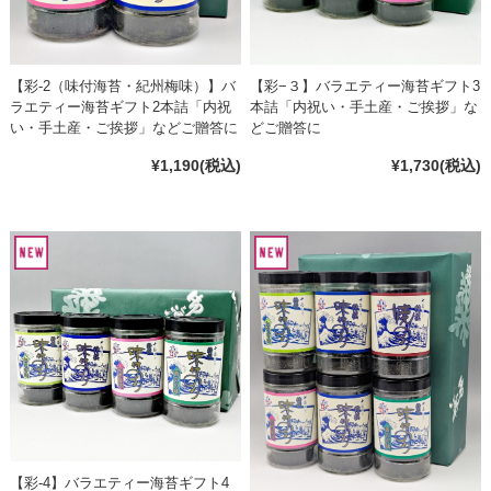
【彩-2（味付海苔・紀州梅味）】バ
【彩−３】バラエティー海苔ギフト3
ラエティー海苔ギフト2本詰「内祝
本詰「内祝い・手土産・ご挨拶」な
い・手土産・ご挨拶」などご贈答に
どご贈答に
¥1,190
(税込)
¥1,730
(税込)
【彩-4】バラエティー海苔ギフト4