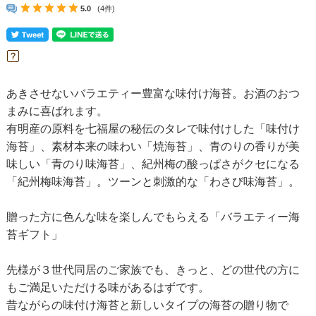
5.0
(4件)
あきさせないバラエティー豊富な味付け海苔。お酒のおつ
まみに喜ばれます。
有明産の原料を七福屋の秘伝のタレで味付けした
「味付け
海苔」
、素材本来の味わい
「焼海苔」
、青のりの香りが美
味しい
「青のり味海苔」
、紀州梅の酸っぱさがクセになる
「紀州梅味海苔」
。ツーンと刺激的な
「わさび味海苔」
。
贈った方に色んな味を楽しんでもらえる「バラエティー海
苔ギフト」
先様が３世代同居のご家族でも、きっと、どの世代の方に
もご満足いただける味があるはずです。
昔ながらの味付け海苔と新しいタイプの海苔の贈り物で