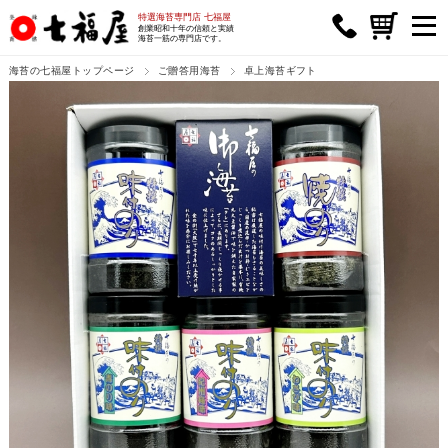
特選海苔専門店 七福屋
創業昭和十年の信頼と実績
海苔一筋の専門店です。
海苔の七福屋トップページ
ご贈答用海苔
卓上海苔ギフト