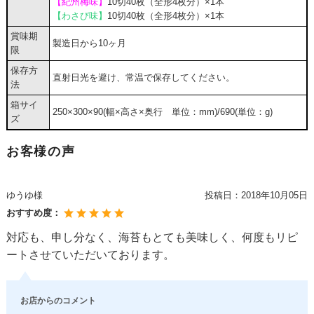
【紀州梅味】
10切40枚（全形4枚分）×1本
【わさび味】
10切40枚（全形4枚分）×1本
賞味期
製造日から10ヶ月
限
保存方
直射日光を避け、常温で保存してください。
法
箱サイ
250×300×90(幅×高さ×奥行 単位：mm)/690(単位：g)
ズ
お客様の声
ゆうゆ様
投稿日：
2018年10月05日
おすすめ度：
対応も、申し分なく、海苔もとても美味しく、何度もリピ
ートさせていただいております。
お店からのコメント