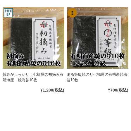
旨みがしっかり！七福屋の初摘み有
まる等級焼のり七福屋の有明産焼海
明海産 焼海苔10枚
苔10枚
¥1,200
(税込)
¥700
(税込)