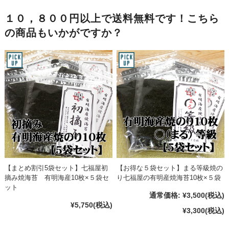
１０，８００円以上で送料無料です！こちら
の商品もいかがですか？
【まとめ割引5袋セット】七福屋初
【お得な５袋セット】まる等級焼の
摘み焼海苔 有明海産10枚×５袋セ
り七福屋の有明産焼海苔10枚×５袋
ット
通常価格:
¥3,500
(税込)
¥5,750
(税込)
¥3,300
(税込)