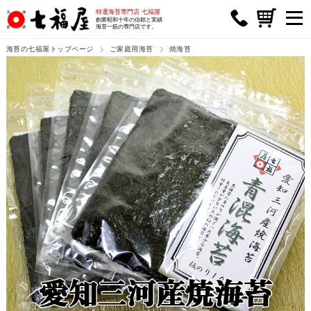
特選海苔専門店 七福屋
創業昭和十年の信頼と実績
海苔一筋の専門店です。
海苔の七福屋トップページ
ご家庭用海苔
焼海苔