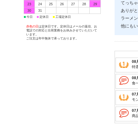
てっちゃ
23
24
25
26
27
28
29
ありがと
30
31
■
■
■
今日
定休日
工場定休日
ラーメン
他にもい
赤色の日
は定休日です。定休日はメールの返信、お
電話での対応と出荷業務をお休みさせていただいて
います。
ご注文は年中無休で承っております。