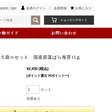
/
会員ログイン
会員登録
お気に入り
途送料ご負担
い物ガイド
お問い合わせ
５袋≫セット 国産原藻ばら海苔15ｇ
¥2,430
(税込)
[ポイント還元 24ポイント〜]
セット
在庫あり