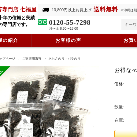
送料無料
苔専門店 七福屋
10,800円以上お買上げ
※沖縄は別
十年の信頼と実績
0120-55-7298
の専門店です。
月〜土 8:30〜18:00
屋の紹介
お客様の声
お買
ップページ
ご家庭用海苔
あおさのり・バラのり
お得な≪
価格:
数量:
在庫: