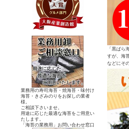
「黒ばら
すが、海
などにそ
業務用の寿司海苔・焼海苔・味付け
海苔・きざみのりをお探しの業者
様。
ご相談下さいませ。
用途に応じた最適な海苔をご用意い
たします。
「海苔の業務用」お問い合わせ窓口