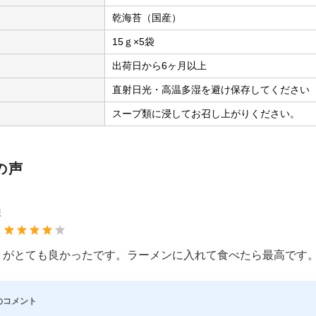
乾海苔（国産）
15ｇ×5袋
出荷日から6ヶ月以上
直射日光・高温多湿を避け保存してください
スープ類に浸してお召し上がりください。
の声
様
：
りがとても良かったです。ラーメンに入れて食べたら最高です
のコメント