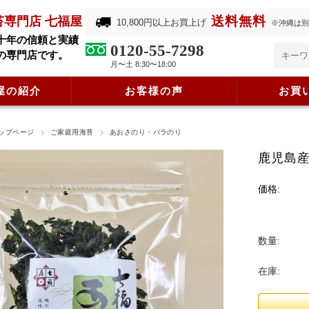
送料無料
苔専門店 七福屋
10,800円以上お買上げ
※沖縄は別
十年の信頼と実績
0120-55-7298
の専門店です。
月〜土 8:30〜18:00
屋の紹介
お客様の声
お買
ップページ
ご家庭用海苔
あおさのり・バラのり
鹿児島産
価格:
数量:
在庫: