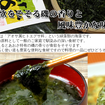
”とは「アオサ属ヒトエグサ科」という緑藻類の海藻です。
の原料として一般のご家庭で馴染みの深い食材です。
えるとあおさ特有の磯の香りが食欲をそそります。
高く使い道も豊富な便利な食材ですので料理の一品にぜひどう