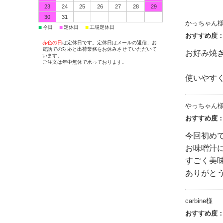
23
24
25
26
27
28
29
30
31
かっちゃん
■
■
■
今日
定休日
工場定休日
おすすめ度
赤色の日
は定休日です。定休日はメールの返信、お
電話での対応と出荷業務をお休みさせていただいて
お好み焼
います。
ご注文は年中無休で承っております。
使いやす
やっちゃん
おすすめ度
今回初め
お味噌汁
すごく美
ありがと
carbine様
おすすめ度