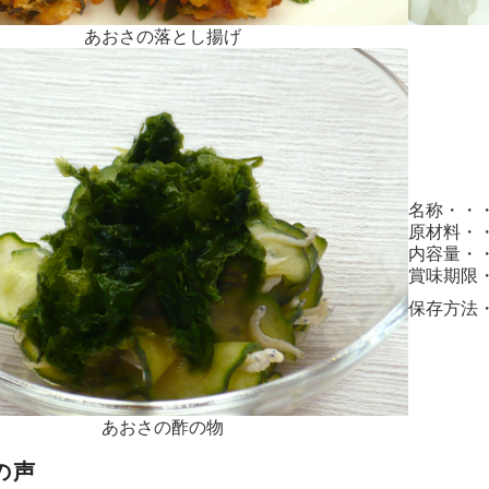
あおさの落とし揚げ
名称・・
原材料・
内容量・
賞味期限
保存方法
あおさの酢の物
の声