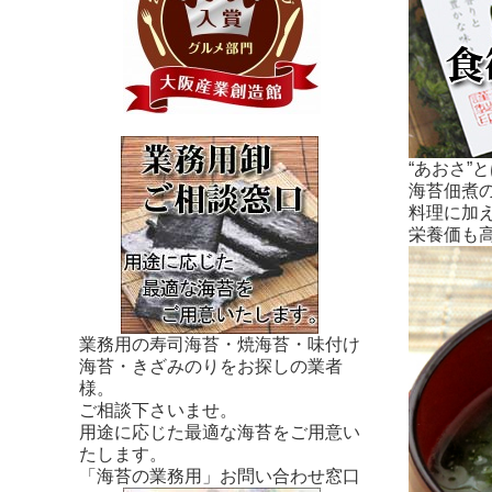
“あおさ
海苔佃煮
料理に加
栄養価も
業務用の寿司海苔・焼海苔・味付け
海苔・きざみのりをお探しの業者
様。
ご相談下さいませ。
用途に応じた最適な海苔をご用意い
たします。
「海苔の業務用」お問い合わせ窓口