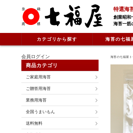
特選海
創業昭和
海苔一筋
カテゴリから探す
海苔の七福
会員ログイン
海苔の七福屋ト
商品カテゴリ
ご家庭用海苔
ご贈答用海苔
業務用海苔
全国うまいもん
送料無料