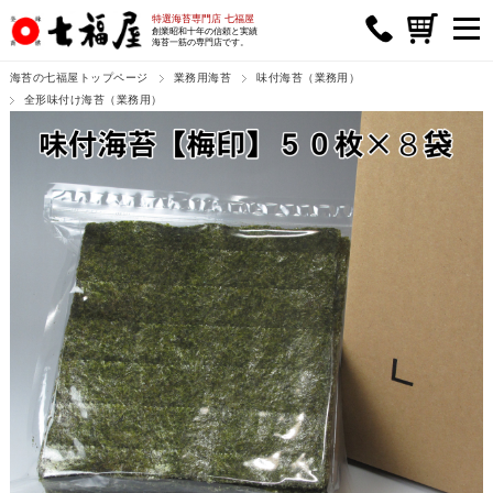
特選海苔専門店 七福屋
創業昭和十年の信頼と実績
海苔一筋の専門店です。
海苔の七福屋トップページ
業務用海苔
味付海苔（業務用）
全形味付け海苔（業務用）