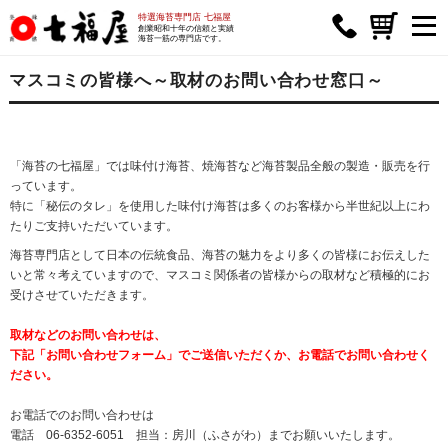
特選海苔専門店 七福屋
創業昭和十年の信頼と実績
海苔一筋の専門店です。
マスコミの皆様へ～取材のお問い合わせ窓口～
「海苔の七福屋」では味付け海苔、焼海苔など海苔製品全般の製造・販売を行
っています。
特に「秘伝のタレ」を使用した味付け海苔は多くのお客様から半世紀以上にわ
たりご支持いただいています。
海苔専門店として日本の伝統食品、海苔の魅力をより多くの皆様にお伝えした
いと常々考えていますので、マスコミ関係者の皆様からの取材など積極的にお
受けさせていただきます。
取材などのお問い合わせは、
下記「お問い合わせフォーム」でご送信いただくか、お電話でお問い合わせく
ださい。
お電話でのお問い合わせは
電話 06-6352-6051 担当：房川（ふさがわ）までお願いいたします。