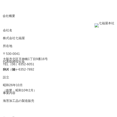
会社概要
会社名
株式会社七福屋
所在地
〒530-0041
大阪市北区天神橋1丁目9番16号
代表取締役社長
TEL（06）6352-6051
FAX（06）6352-7892
房川 捷一
設立
昭和26年10月
（創業：昭和10年2月）
事業内容
海苔加工品の製造販売