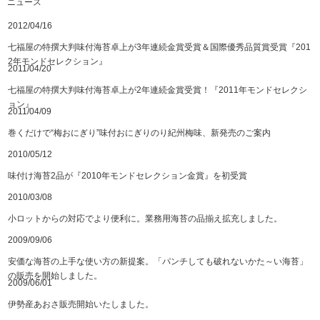
ニュース
2012/04/16
七福屋の特撰大判味付海苔卓上が3年連続金賞受賞＆国際優秀品質賞受賞『201
2年モンドセレクション』
2011/04/20
七福屋の特撰大判味付海苔卓上が2年連続金賞受賞！『2011年モンドセレクシ
ョン』
2011/04/09
巻くだけで“梅おにぎり”
味付おにぎりのり紀州梅味
、新発売のご案内
2010/05/12
味付け海苔2品が『2010年モンドセレクション金賞』を初受賞
2010/03/08
小ロットからの対応でより便利に。
業務用海苔
の品揃え拡充しました。
2009/09/06
安価な海苔の上手な使い方の新提案。「
パンチしても破れないかた～い海苔
」
の販売を開始しました。
2009/06/01
伊勢産あおさ販売開始いたしました。