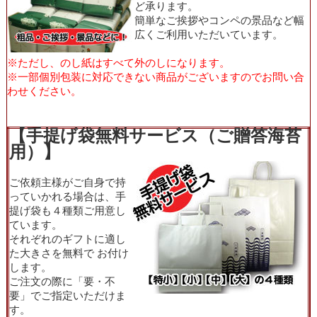
ど承ります。
簡単なご挨拶やコンペの景品など幅
広くご利用いただいています。
※ただし、のし紙はすべて外のしになります。
※一部個別包装に対応できない商品がございますのでお問い合
わせください。
【手提げ袋無料サービス（ご贈答海苔
用）】
ご依頼主様がご自身で持
っていかれる場合は、手
提げ袋も４種類ご用意し
ています。
それぞれのギフトに適し
た大きさを無料で お付け
します。
ご注文の際に「要・不
要」でご指定いただけま
す。