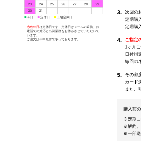
23
24
25
26
27
28
29
30
31
3.
次回の
■
■
■
今日
定休日
工場定休日
定期購
定期購
赤色の日
は定休日です。定休日はメールの返信、お
電話での対応と出荷業務をお休みさせていただいて
います。
4.
ご注文は年中無休で承っております。
ご指定
1ヶ月
日付指
毎回の
5.
その都
カード
また、
購入前の
※定期コ
※解約、
※一部送