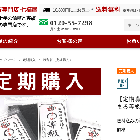
送料無料
苔専門店 七福屋
10,800円以上お買上げ
※沖縄は別
十年の信頼と実績
0120-55-7298
の専門店です。
月〜土 8:30〜18:00
屋の紹介
お客様の声
お買
ップページ
定期購入
焼海苔（定期購入）
【定期
まる等級
送料込みの
価格: