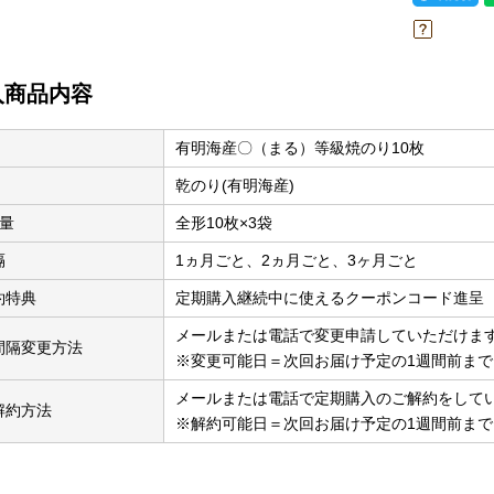
入商品内容
有明海産〇（まる）等級焼のり10枚
乾のり(有明海産)
量
全形10枚×3袋
隔
1ヵ月ごと、2ヵ月ごと、3ヶ月ごと
約特典
定期購入継続中に使えるクーポンコード進呈
メールまたは電話で変更申請していただけま
間隔変更方法
※変更可能日＝次回お届け予定の1週間前まで
メールまたは電話で定期購入のご解約をして
解約方法
※解約可能日＝次回お届け予定の1週間前まで