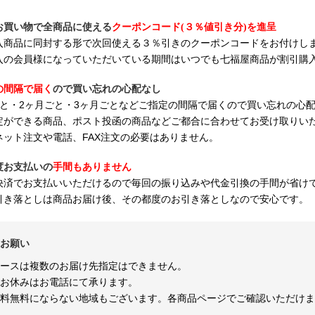
お買い物で全商品に使える
クーポンコード(３％値引き分)を進呈
入商品に同封する形で次回使える３％引きのクーポンコードをお付けし
入の会員様になっていただいている期間はいつでも七福屋商品が割引購
の間隔で届く
ので買い忘れの心配なし
ごと・2ヶ月ごと・3ヶ月ごとなどご指定の間隔で届くので買い忘れの心
定ができる商品、ポスト投函の商品などご都合に合わせてお受け取りい
ネット注文や電話、FAX注文の必要はありません。
度お支払いの
手間もありません
決済でお支払いいただけるので毎回の振り込みや代金引換の手間が省け
引き落としは商品お届け後、その都度のお引き落としなので安心です。
お願い
ースは複数のお届け先指定はできません。
お休みはお電話にて承ります。
料無料にならない地域もございます。各商品ページでご確認いただけま