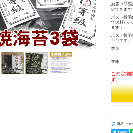
お届け間隔
定できます
ポスト投函
で送料がか
ます：
ポスト投函
不可です：
数量:
在庫:
この定期
す。
返品につ